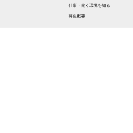
仕事・働く環境を知る
募集概要
ご利用に関して
個人情報保護行動指針
サイトマップ
ation
ies (Cookies)
Do Not Sell or Share
ailored to
My Personal
ess analysis.
Information
 share your
ce partners.
e provided to
s to analyze
 internet.
 Please click
 detected an
eference